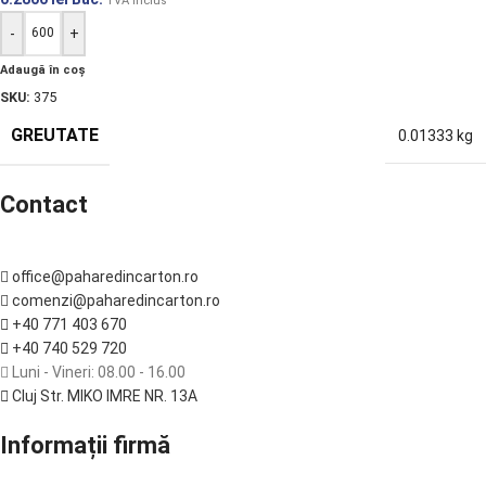
TVA inclus
-
+
Adaugă în coș
SKU:
375
GREUTATE
0.01333 kg
Contact
office@paharedincarton.ro
comenzi@paharedincarton.ro
+40 771 403 670
+40 740 529 720
Luni - Vineri: 08.00 - 16.00
Cluj Str. MIKO IMRE NR. 13A
Informații firmă