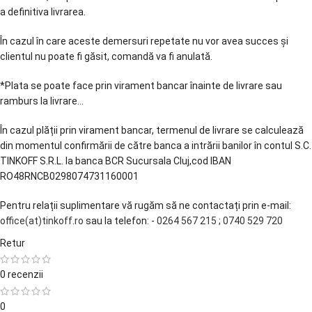
a definitiva livrarea.
În cazul în care aceste demersuri repetate nu vor avea succes și
clientul nu poate fi găsit, comandă va fi anulată.
*Plata se poate face prin virament bancar înainte de livrare sau
ramburs la livrare...
În cazul plății prin virament bancar, termenul de livrare se calculează
din momentul confirmării de către banca a intrării banilor în contul S.C.
TINKOFF S.R.L. la banca BCR Sucursala Cluj,cod IBAN
RO48RNCB0298074731160001
Pentru relații suplimentare vă rugăm să ne contactați prin e-mail:
office(at)tinkoff.ro
sau la telefon: -
0264 567 215
;
0740 529 720
Retur
0 recenzii
0