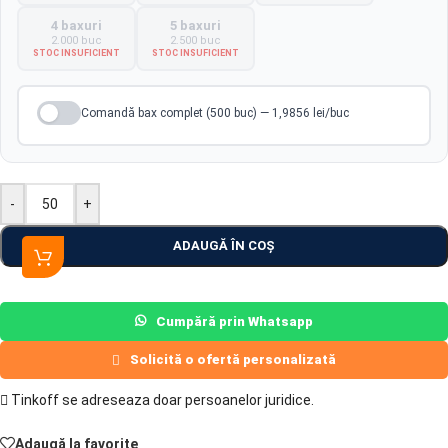
4 baxuri
5 baxuri
2.000 buc
2.500 buc
STOC INSUFICIENT
STOC INSUFICIENT
Comandă bax complet (500 buc) — 1,9856 lei/buc
-
+
ADAUGĂ ÎN COȘ
Cumpără prin Whatsapp
Solicită o ofertă personalizată
Tinkoff se adreseaza doar persoanelor juridice.
Adaugă la favorite