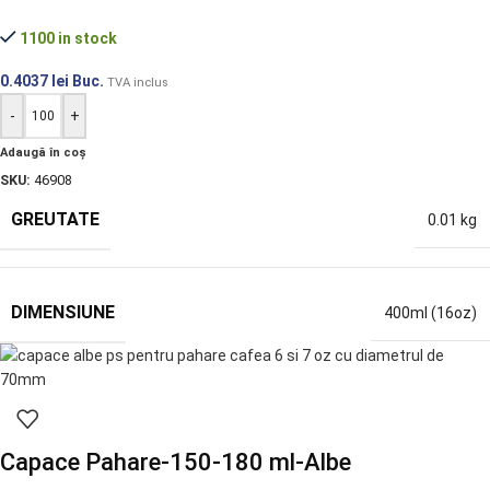
1100 in stock
0.4037
lei
Buc.
TVA inclus
-
+
Adaugă în coș
SKU:
46908
GREUTATE
0.01 kg
DIMENSIUNE
400ml (16oz)
Capace Pahare-150-180 ml-Albe