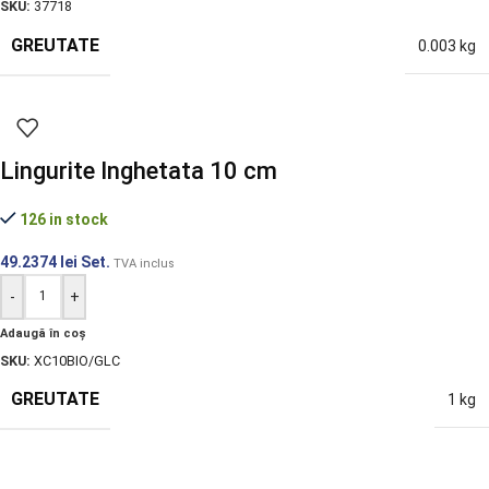
SKU:
37718
GREUTATE
0.003 kg
Lingurite Inghetata 10 cm
126 in stock
49.2374
lei
Set.
TVA inclus
-
+
Adaugă în coș
SKU:
XC10BIO/GLC
GREUTATE
1 kg