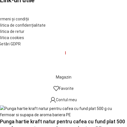
Link-uri utile
rmeni și condiții
litica de confidențialitate
litica de retur
litica cookies
etări GDPR
© Tinkoff 2017-2025. Developed by
I
MCreative.ro
Magazin
Favorite
Contul meu
Punga hartie kraft natur pentru cafea cu fund plat 500