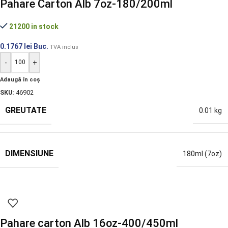
Pahare Carton Alb 7oz-180/200ml
21200 in stock
0.1767
lei
Buc.
TVA inclus
-
+
Adaugă în coș
SKU:
46902
GREUTATE
0.01 kg
DIMENSIUNE
180ml (7oz)
Pahare carton Alb 16oz-400/450ml