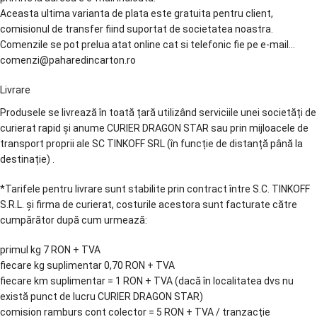
Aceasta ultima varianta de plata este gratuita pentru client,
comisionul de transfer fiind suportat de societatea noastra.
Comenzile se pot prelua atat online cat si telefonic fie pe e-mail…
comenzi@paharedincarton.ro
Livrare
Produsele se livrează în toată țară utilizând serviciile unei societăți de
curierat rapid și anume CURIER DRAGON STAR sau prin mijloacele de
transport proprii ale SC TINKOFF SRL (în funcție de distanță până la
destinație) .
*Tarifele pentru livrare sunt stabilite prin contract între S.C. TINKOFF
S.R.L. și firma de curierat, costurile acestora sunt facturate către
cumpărător după cum urmează:
primul kg 7 RON + TVA
fiecare kg suplimentar 0,70 RON + TVA
fiecare km suplimentar = 1 RON + TVA (dacă în localitatea dvs nu
există punct de lucru CURIER DRAGON STAR)
comision ramburs cont colector = 5 RON + TVA / tranzacție