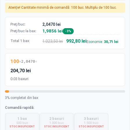
Atenție! Cantitate minimă de comandă: 100 buc. Multiplu de 100 buc.
Preț/buc:
2,0470 lei
1,9856 lei
Preț/buc la bax:
-3%
992,80 lei
Total 1 bax:
1.023,50 lei
30,71 lei
Economie:
100
×
2,0470
=
204,70 lei
0.03 baxuri
3% completat din bax
Comandă rapidă:
1 bax
2 baxuri
3 baxuri
500 buc
1.000 buc
1.500 buc
STOC INSUFICIENT
STOC INSUFICIENT
STOC INSUFICIENT