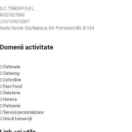
S.C. TINKOFF S.R.L.
RO21527560
J12/1692/2007
Sediu Social: Cluj Napoca, Str. Primaverii NR. 8/134
Domenii activitate
Cafenele
Catering
Cofetărie
Fast Food
Gelaterie
Horeca
Patiserie
Servicii personalizare
Unică folosință