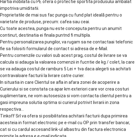
Hartia inobilata cu PE ofera o protectie sportita produsului ambalat
impotriva umiditatii.
Proprietatile de mai sus fac punga cu fund plat ideală pentru o
varietate de produse, precum: cafea sau ceai.
Cu toate acestea, punga nu este conceputa pentru un anumit
continut, destinatia ei finala puntnd fi multipla.
Pentru personalizarea pungilor, va rugam sa ne contactaai telefonic
fie sa folositi formularul de contact si adresa de e-Mail.
Pentru comenzile cu valori sub acest prag, costul de livrare se va
calcula si adauga la valoarea comenzii in fucntie de kg / colet, la care
se va adauga costul de ramburs 5 Lei + tva daca alegeti sa achitati
contravaloare facturii la livrare catre curier.
In situatia in care Clientul se afla in afara zonei de acoperire a
Curierului si se constata ca apar km exteriori care vor crea costuri
suplimentare, ne vom autosesiza si vom contacta clientul pentru a
gasi impreuna solutia optima si curierul potrivit livrarii in zona
respectiva…
Tinkoff Srl va ofera si posibilitatea achitarii facturii dupa primirea
acesteia in format electronic pe e-mail cu OP prin transfer bancar,
cat si cu cardul accesand link-ul albastru din factura electronica
primite la adresa e e-mail indicata.