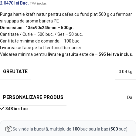
2.0470
lei
Buc.
TVA inclus
Punga hartie kraft natur pentru cafea cu fund plat 500 g cu fermoar
si supapa de aroma bariera PE
Dimensiuni: 135x90x245mm – 500gr.
Cantitate / Cutie – 500 buc. / Set – 50 buc.
Cantitate minima de comanda – 100 buc.
Livrarea se face pe tot teritoriul Romaniei.
Valoarea minima pentru
livrare gratuita
este de –
595 lei tva inclus
.
GREUTATE
0.04 kg
PERSONALIZARE PRODUS
Da
348 în stoc
📦
Se vinde la bucată, multiplu de
100
buc sau la bax (
500
buc)