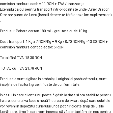
comision ramburs cash = 11 RON + TVA / tranzacție
Exemplu calcul pentru transport într-o localitate unde Curier Dragon
Star are punct de lucru (locații deservite fără a taxa km suplimentari)
:
Produsul: Pahare carton 180 ml. - greutate cutie 10 kg.
Cost transport: 1 Kg x 7 RON/Kg + 9 Kg x 0,70 RON/Kg =13.30 RON +
comision ramburs cont colector: 5 RON
Total fără TVA: 18.30 RON
TOTAL cu TVA: 21.78 RON
Produsele sunt sigilate în ambalajul original al producătorului, sunt
însoțite de factură și certificate de conformitate.
În cazul în care clientul nu poate fi găsit la data și ora stabilite pentru
livrare, curierul va face o nouă încercare de livrare după care coletele
vor reveni în depozitul curierului unde pot fi ridicate timp de 5 zile
lucrătoare, timp în care vom încerca să vă contactăm din nou pentru