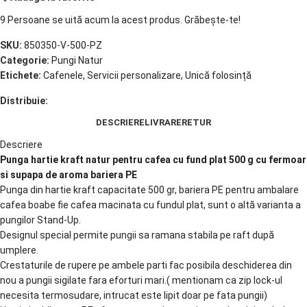
9
Persoane se uită acum la acest produs. Grăbește-te!
SKU:
850350-V-500-PZ
Categorie:
Pungi Natur
Etichete:
Cafenele
,
Servicii personalizare
,
Unică folosință
Distribuie:
DESCRIERE
LIVRARE
RETUR
Descriere
Punga hartie kraft natur pentru cafea cu fund plat 500 g cu fermoar
si supapa de aroma bariera PE
Punga din hartie kraft capacitate 500 gr, bariera PE pentru ambalare
cafea boabe fie cafea macinata cu fundul plat, sunt o altă varianta a
pungilor Stand-Up.
Designul special permite pungii sa ramana stabila pe raft după
umplere.
Crestaturile de rupere pe ambele parti fac posibila deschiderea din
nou a pungii sigilate fara eforturi mari.( mentionam ca zip lock-ul
necesita termosudare, intrucat este lipit doar pe fata pungii)