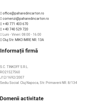
office@paharedincarton.ro
comenzi@paharedincarton.ro
+40 771 403 670
+40 740 529 720
Luni - Vineri: 08.00 - 16.00
Cluj Str. MIKO IMRE NR. 13A
Informații firmă
S.C. TINKOFF S.R.L.
RO21527560
J12/1692/2007
Sediu Social: Cluj Napoca, Str. Primaverii NR. 8/134
Domenii activitate