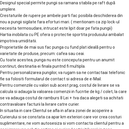
Designul special permite pungii sa ramana stabila pe raft după
umplere.
Crestaturile de rupere pe ambele parti fac posibila deschiderea din
nou a pungii sigilate fara eforturi mari. ( mentionam ca zip lock-ul
necesita termosudare, intrucat este lipit doar pe fata pungii)
Hartia inobilata cu PE ofera o protectie sportita produsului ambalat
impotriva umiditatii.
Proprietatile de mai sus fac punga cu fund plat ideală pentru o
varietate de produse, precum: cafea sau ceai.
Cu toate acestea, punga nu este conceputa pentru un anumit
continut, destinatia ei finala puntnd fi multipla.
Pentru personalizarea pungilor, va rugam sa ne contactaai telefonic
fie sa folositi formularul de contact si adresa de e-Mail.
Pentru comenzile cu valori sub acest prag, costul de livrare se va
calcula si adauga la valoarea comenzii in fucntie de kg / colet, la care
se va adauga costul de ramburs 8 Lei + tva daca alegeti sa achitati
contravaloare facturii la livrare catre curier.
In situatia in care Clientul se afla in afara zonei de acoperire a
Curierului si se constata ca apar km exteriori care vor crea costuri
suplimentare, ne vom autosesiza si vom contacta clientul pentru a