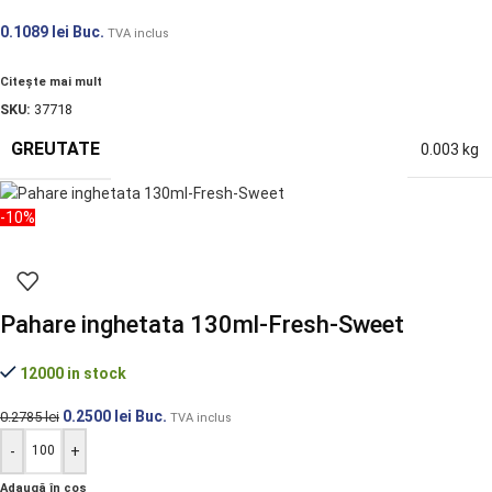
0.1089
lei
Buc.
TVA inclus
Citește mai mult
SKU:
37718
GREUTATE
0.003 kg
-10%
Pahare inghetata 130ml-Fresh-Sweet
12000 in stock
0.2500
lei
Buc.
0.2785
lei
TVA inclus
-
+
Adaugă în coș