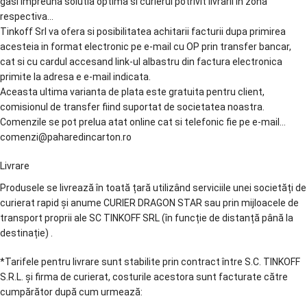
gasi impreuna solutia optima si curierul potrivit livrarii in zona
respectiva…
Tinkoff Srl va ofera si posibilitatea achitarii facturii dupa primirea
acesteia in format electronic pe e-mail cu OP prin transfer bancar,
cat si cu cardul accesand link-ul albastru din factura electronica
primite la adresa e e-mail indicata.
Aceasta ultima varianta de plata este gratuita pentru client,
comisionul de transfer fiind suportat de societatea noastra.
Comenzile se pot prelua atat online cat si telefonic fie pe e-mail…
comenzi@paharedincarton.ro
Livrare
Produsele se livrează în toată țară utilizând serviciile unei societăți de
curierat rapid și anume CURIER DRAGON STAR sau prin mijloacele de
transport proprii ale SC TINKOFF SRL (în funcție de distanță până la
destinație) .
*Tarifele pentru livrare sunt stabilite prin contract între S.C. TINKOFF
S.R.L. și firma de curierat, costurile acestora sunt facturate către
cumpărător după cum urmează: