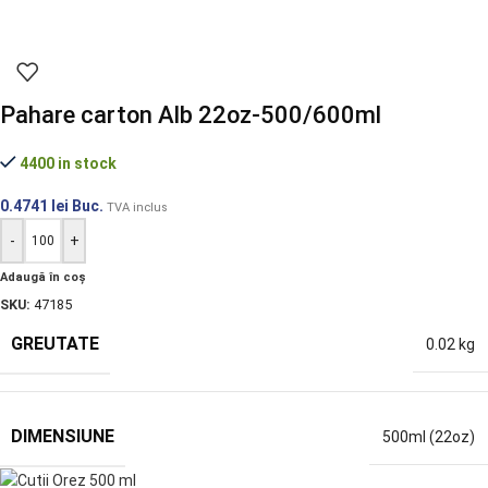
Pahare carton Alb 22oz-500/600ml
4400 in stock
0.4741
lei
Buc.
TVA inclus
-
+
Adaugă în coș
SKU:
47185
GREUTATE
0.02 kg
DIMENSIUNE
500ml (22oz)