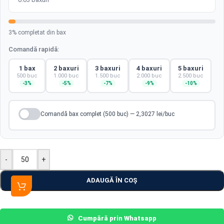
3% completat din bax
Comandă rapidă:
1 bax
2 baxuri
3 baxuri
4 baxuri
5 baxuri
500 buc
1.000 buc
1.500 buc
2.000 buc
2.500 buc
-3%
-5%
-7%
-9%
-10%
Comandă bax complet (500 buc) — 2,3027 lei/buc
-
+
ADAUGĂ ÎN COȘ
Cumpără prin Whatsapp