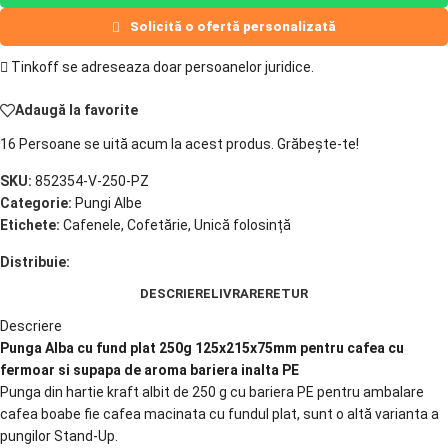
Solicită o ofertă personalizată
Tinkoff se adreseaza doar persoanelor juridice.
Adaugă la favorite
16
Persoane se uită acum la acest produs. Grăbește-te!
SKU:
852354-V-250-PZ
Categorie:
Pungi Albe
Etichete:
Cafenele
,
Cofetărie
,
Unică folosință
Distribuie:
DESCRIERE
LIVRARE
RETUR
Descriere
Punga Alba cu fund plat 250g 125x215x75mm pentru cafea cu
fermoar si supapa de aroma bariera inalta PE
Punga din hartie kraft albit de 250 g cu bariera PE pentru ambalare
cafea boabe fie cafea macinata cu fundul plat, sunt o altă varianta a
pungilor Stand-Up.