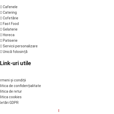
Cafenele
Catering
Cofetărie
Fast Food
Gelaterie
Horeca
Patiserie
Servicii personalizare
Unică folosință
Link-uri utile
rmeni și condiții
litica de confidențialitate
litica de retur
litica cookies
etări GDPR
© Tinkoff 2017-2025. Developed by
I
MCreative.ro