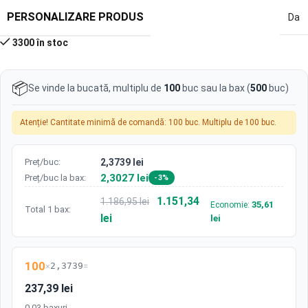
PERSONALIZARE PRODUS
Da
3300 în stoc
📦
Se vinde la bucată, multiplu de
100
buc sau la bax (
500
buc)
Atenție! Cantitate minimă de comandă: 100 buc. Multiplu de 100 buc.
Preț/buc:
2,3739 lei
2,3027 lei
Preț/buc la bax:
-3%
1.151,34
1.186,95 lei
35,61
Economie:
Total 1 bax:
lei
lei
100
×
2,3739
=
237,39 lei
0.03 baxuri