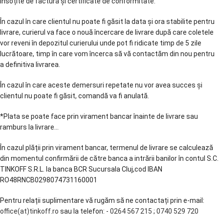
însoțite de factură și certificate de conformitate.
În cazul în care clientul nu poate fi găsit la data și ora stabilite pentru
livrare, curierul va face o nouă încercare de livrare după care coletele
vor reveni în depozitul curierului unde pot fi ridicate timp de 5 zile
lucrătoare, timp în care vom încerca să vă contactăm din nou pentru
a definitiva livrarea.
În cazul în care aceste demersuri repetate nu vor avea succes și
clientul nu poate fi găsit, comandă va fi anulată.
*Plata se poate face prin virament bancar înainte de livrare sau
ramburs la livrare...
În cazul plății prin virament bancar, termenul de livrare se calculează
din momentul confirmării de către banca a intrării banilor în contul S.C.
TINKOFF S.R.L. la banca BCR Sucursala Cluj,cod IBAN
RO48RNCB0298074731160001
Pentru relații suplimentare vă rugăm să ne contactați prin e-mail:
office(at)tinkoff.ro
sau la telefon: -
0264 567 215
;
0740 529 720