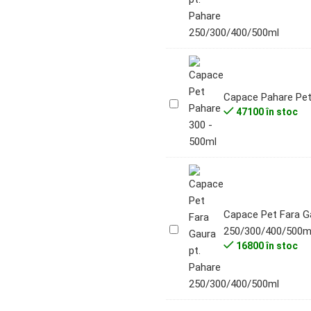
Gaura
Crestata
pt.
Pahare
250/300/400/500ml
Capace Pahare Pe
Capace
47100 în stoc
Pahare
Pet
fi-
95mm
Capace Pet Fara Ga
Capace
250/300/400/500m
Pet
16800 în stoc
Fara
Gaura
pt.