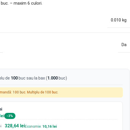
 buc. – maxim 6 culori.
0.010 kg
Da
plu de
100
buc sau la bax (
1.000
buc)
omandă: 100 buc. Multiplu de 100 buc.
ei
lei
-3%
328,64 lei
i
10,16 lei
Economie: