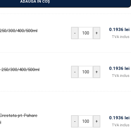
ADAUGĂ ÎN COȘ
0.1936
lei
250/300/400/500ml
-
+
TVA inclus
0.1936
lei
e 250/300/400/500ml
-
+
TVA inclus
Crestata pt. Pahare
0.1936
lei
-
+
l
TVA inclus