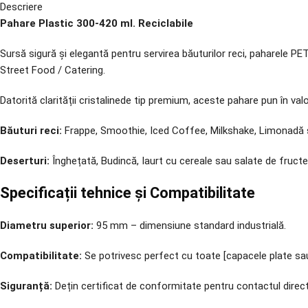
Descriere
Pahare Plastic 300-420 ml. Reciclabile
Sursă sigură și elegantă pentru servirea băuturilor reci, paharele PET
Street Food / Catering.
Datorită clarității cristalinede tip premium, aceste pahare pun în valoa
Băuturi reci:
Frappe, Smoothie, Iced Coffee, Milkshake, Limonadă 
Deserturi:
Înghețată, Budincă, Iaurt cu cereale sau salate de fructe
Specificații tehnice și Compatibilitate
Diametru superior:
95 mm – dimensiune standard industrială.
Compatibilitate:
Se potrivesc perfect cu toate [capacele plate sau
Siguranță:
Dețin certificat de conformitate pentru contactul direct