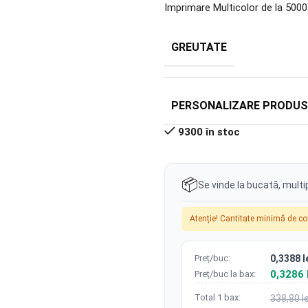
Imprimare Multicolor de la 5000
GREUTATE
PERSONALIZARE PRODUS
9300 în stoc
📦
Se vinde la bucată, multi
Atenție! Cantitate minimă de c
Preț/buc:
0,3388 l
0,3286 
Preț/buc la bax:
Total 1 bax:
338,80 le