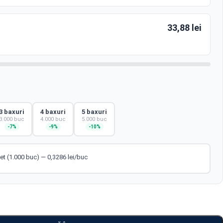
33,88 lei
3 baxuri
4 baxuri
5 baxuri
3.000 buc
4.000 buc
5.000 buc
-7%
-9%
-10%
 (1.000 buc) — 0,3286 lei/buc