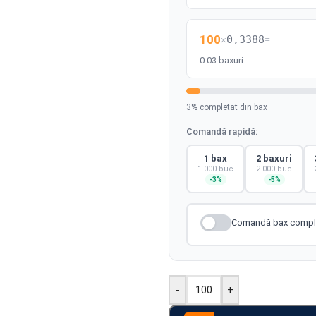
100
×
0,3388
=
0.03 baxuri
3% completat din bax
Comandă rapidă:
1 bax
2 baxuri
1.000 buc
2.000 buc
-3%
-5%
Comandă bax complet
-
+