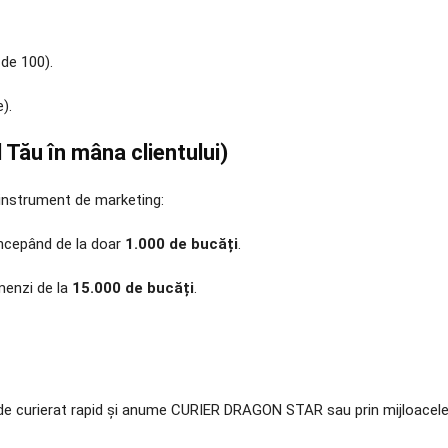
 de 100).
).
Tău în mâna clientului)
n instrument de marketing:
 începând de la doar
1.000 de bucăți
.
menzi de la
15.000 de bucăți
.
ăți de curierat rapid și anume CURIER DRAGON STAR sau prin mijloacel