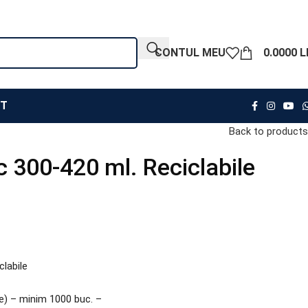
CONTUL MEU
0.0000
L
T
Back to products
c 300-420 ml. Reciclabile
clabile
) – minim 1000 buc. –