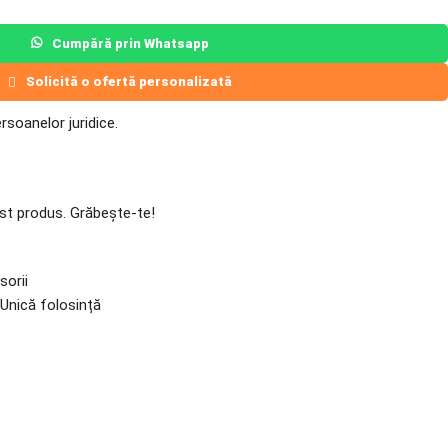
Cumpără prin Whatsapp
Solicită o ofertă personalizată
soanelor juridice.
st produs. Grăbește-te!
orii
Unică folosință