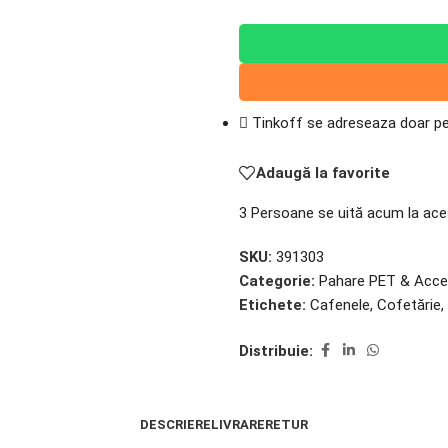
Pahare
250/300/400/500ml
Tinkoff se adreseaza doar per
Adaugă la favorite
3
Persoane se uită acum la ace
SKU:
391303
Categorie:
Pahare PET & Acces
Etichete:
Cafenele
,
Cofetărie
,
Distribuie:
DESCRIERE
LIVRARE
RETUR