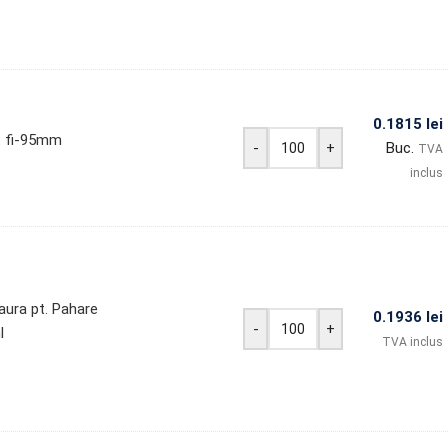
0.1815
lei
t fi-95mm
-
+
Buc.
TVA
inclus
ura pt. Pahare
0.1936
lei
-
+
l
TVA inclus