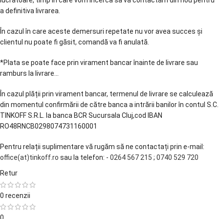
lucrătoare, timp în care vom încerca să vă contactăm din nou pentru
a definitiva livrarea.
În cazul în care aceste demersuri repetate nu vor avea succes și
clientul nu poate fi găsit, comandă va fi anulată.
*Plata se poate face prin virament bancar înainte de livrare sau
ramburs la livrare...
În cazul plății prin virament bancar, termenul de livrare se calculează
din momentul confirmării de către banca a intrării banilor în contul S.C.
TINKOFF S.R.L. la banca BCR Sucursala Cluj,cod IBAN
RO48RNCB0298074731160001
Pentru relații suplimentare vă rugăm să ne contactați prin e-mail:
office(at)tinkoff.ro
sau la telefon: -
0264 567 215
;
0740 529 720
Retur
0 recenzii
0