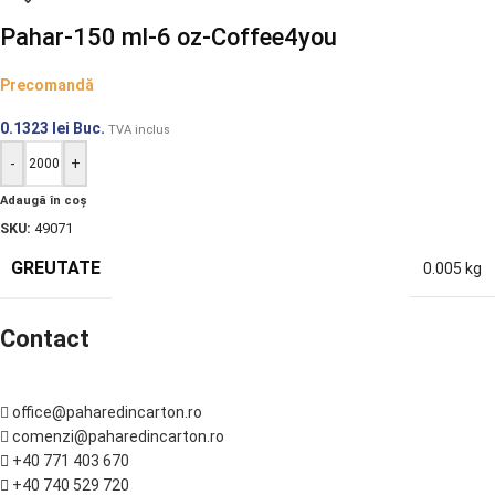
Pahar-150 ml-6 oz-Coffee4you
Precomandă
0.1323
lei
Buc.
TVA inclus
-
+
Adaugă în coș
SKU:
49071
GREUTATE
0.005 kg
Contact
office@paharedincarton.ro
comenzi@paharedincarton.ro
+40 771 403 670
+40 740 529 720