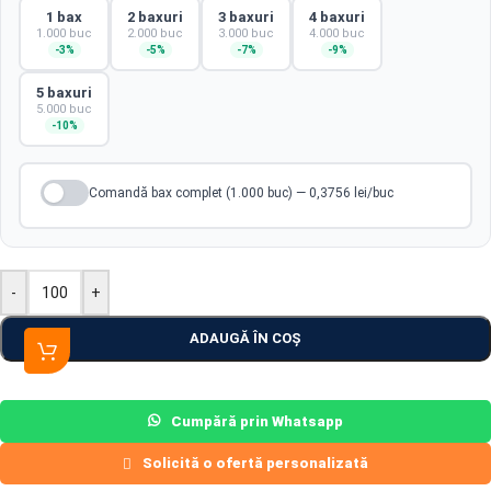
1 bax
2 baxuri
3 baxuri
4 baxuri
1.000 buc
2.000 buc
3.000 buc
4.000 buc
-3%
-5%
-7%
-9%
5 baxuri
5.000 buc
-10%
Comandă bax complet (1.000 buc) — 0,3756 lei/buc
-
+
ADAUGĂ ÎN COȘ
Cumpără prin Whatsapp
Solicită o ofertă personalizată