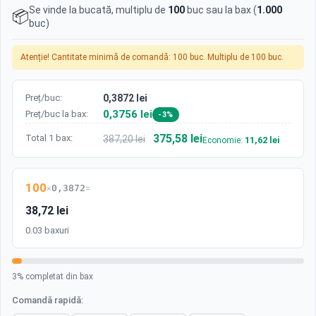
Se vinde la bucată, multiplu de
100
buc sau la bax (
1.000
📦
buc)
Atenție! Cantitate minimă de comandă: 100 buc. Multiplu de 100 buc.
Preț/buc:
0,3872 lei
0,3756 lei
Preț/buc la bax:
-3%
375,58 lei
Total 1 bax:
387,20 lei
11,62 lei
Economie:
100
×
0,3872
=
38,72 lei
0.03 baxuri
3% completat din bax
Comandă rapidă: