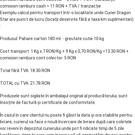
comision ramburs cash = 11 RON + TVA / tranzacție
Exemplu calcul pentru transport într-o localitate unde Curier Dragon
Star are punct de lucru (locații deservite fără a taxa km suplimentari)
:
Produsul: Pahare carton 180 ml. - greutate cutie 10 kg.
Cost transport: 1 Kg x 7 RON/Kg + 9 Kg x 0,70 RON/Kg =13.30 RON +
comision ramburs cont colector: 5 RON
Total fără TVA: 18.30 RON
TOTAL cu TVA: 21.78 RON
Produsele sunt sigilate în ambalajul original al producătorului, sunt
însoțite de factură și certificate de conformitate.
În cazul în care clientul nu poate fi găsit la data și ora stabilite pentru
livrare, curierul va face o nouă încercare de livrare după care coletele
vor reveni în depozitul curierului unde pot fi ridicate timp de 5 zile