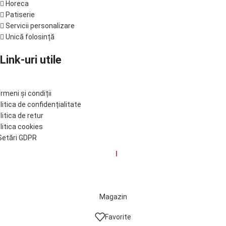
Horeca
Patiserie
Servicii personalizare
Unică folosință
Link-uri utile
rmeni și condiții
litica de confidențialitate
litica de retur
litica cookies
etări GDPR
© Tinkoff 2017-2025. Developed by
I
MCreative.ro
Magazin
Favorite