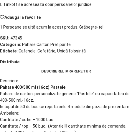
Tinkoff se adreseaza doar persoanelor juridice.
Adaugă la favorite
1
Persoane se uită acum la acest produs. Grăbește-te!
SKU:
47345
Categorie:
Pahare Carton Pretiparite
Etichete:
Cafenele
,
Cofetărie
,
Unică folosință
Distribuie:
DESCRIERE
LIVRARE
RETUR
Descriere
Pahare 400/500 ml (16oz) Pastele
Pahare de carton, personalizate generic “Pastele” cu capacitatea de
400-500 ml.-16oz.
In topul de 50 de buc se repeta cele 4 modele din poza de prezentare.
Ambalare:
Cantitate / cutie – 1000 buc.
Cantitate / top – 50 buc. (Atentie !!! cantitate minima de comanda