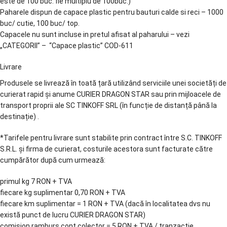
este de 100 buc. fie multiplu de 100buc.)
Paharele dispun de capace plastic pentru bauturi calde si reci – 1000
buc/ cutie, 100 buc/ top.
Capacele nu sunt incluse in pretul afisat al paharului – vezi
„CATEGORII” – “Capace plastic” COD-611
Livrare
Produsele se livrează în toată țară utilizând serviciile unei societăți de
curierat rapid și anume CURIER DRAGON STAR sau prin mijloacele de
transport proprii ale SC TINKOFF SRL (în funcție de distanță până la
destinație) .
*Tarifele pentru livrare sunt stabilite prin contract între S.C. TINKOFF
S.R.L. și firma de curierat, costurile acestora sunt facturate către
cumpărător după cum urmează:
primul kg 7 RON + TVA
fiecare kg suplimentar 0,70 RON + TVA
fiecare km suplimentar = 1 RON + TVA (dacă în localitatea dvs nu
există punct de lucru CURIER DRAGON STAR)
comision ramburs cont colector = 5 RON + TVA / tranzacție