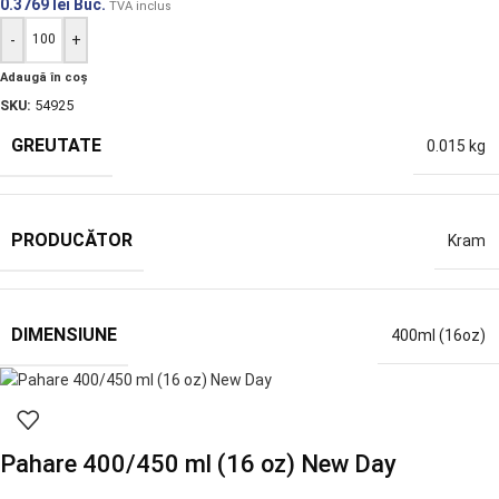
0.3769
lei
Buc.
TVA inclus
-
+
Adaugă în coș
SKU:
54925
GREUTATE
0.015 kg
PRODUCĂTOR
Kram
DIMENSIUNE
400ml (16oz)
Pahare 400/450 ml (16 oz) New Day