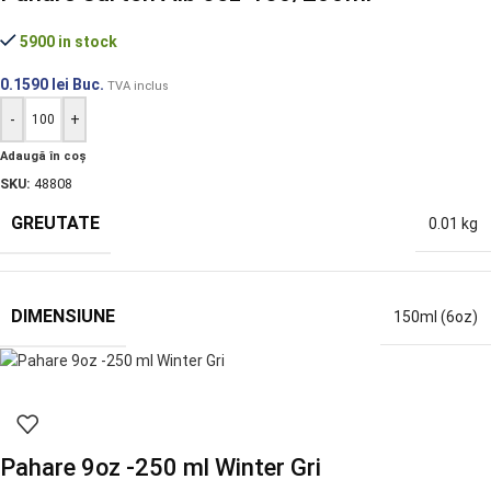
5900 in stock
0.1590
lei
Buc.
TVA inclus
-
+
Adaugă în coș
SKU:
48808
GREUTATE
0.01 kg
DIMENSIUNE
150ml (6oz)
Pahare 9oz -250 ml Winter Gri