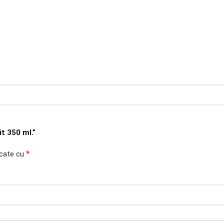
it 350 ml.”
*
rcate cu