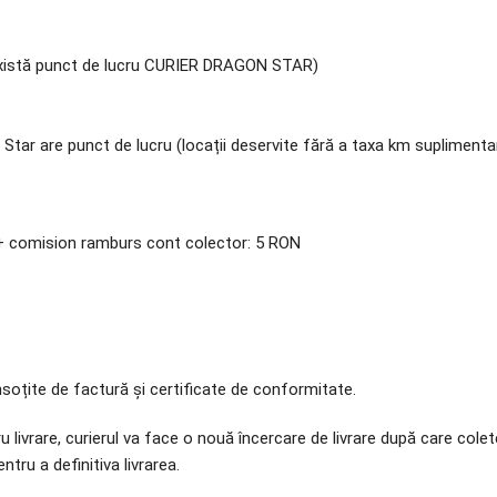
 există punct de lucru CURIER DRAGON STAR)
Star are punct de lucru (locații deservite fără a taxa km suplimentari
+ comision ramburs cont colector: 5 RON
însoțite de factură și certificate de conformitate.
tru livrare, curierul va face o nouă încercare de livrare după care colet
tru a definitiva livrarea.