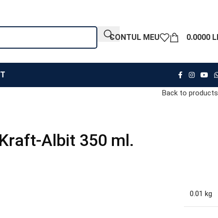
CONTUL MEU
0.0000
L
T
Back to products
Kraft-Albit 350 ml.
0.01 kg