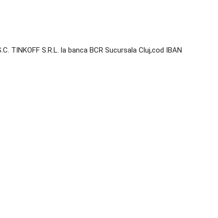
ul S.C. TINKOFF S.R.L. la banca BCR Sucursala Cluj,cod IBAN