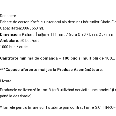
Descriere
Pahare de carton Kraft cu interiorul alb destinat băuturilor Clade-Fier
Capacitatea:300/3550 ml.
Dimensiuni Pahar
: Înălțime 111 mm, / Gura Ø 90 / baza Ø57 mm
Ambalare:
50 buc/set
1000 buc / cutie.
Cantitate minima de comanda – 100 buc si multiplu de 100…
***Capace aferente mai jos la Produse Asemănătoare:
Livrare
Produsele se livrează în toată țară utilizând serviciile unei societ
până la destinație) .
*Tarifele pentru livrare sunt stabilite prin contract între S.C. TIN