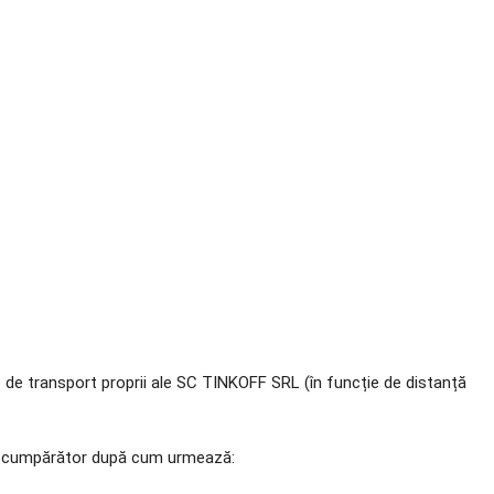
e de transport proprii ale SC TINKOFF SRL (în funcție de distanță
ătre cumpărător după cum urmează: