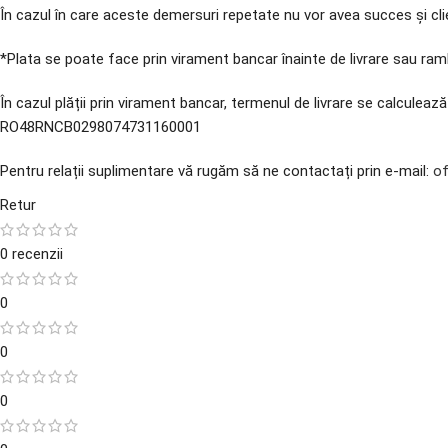
În cazul în care aceste demersuri repetate nu vor avea succes și cli
*Plata se poate face prin virament bancar înainte de livrare sau rambu
În cazul plății prin virament bancar, termenul de livrare se calculea
RO48RNCB0298074731160001
Pentru relații suplimentare vă rugăm să ne contactați prin e-mail:
of
Retur
0 recenzii
0
0
0