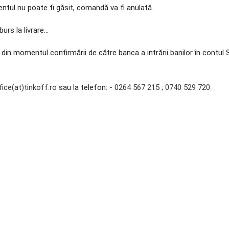
entul nu poate fi găsit, comandă va fi anulată.
rs la livrare...
ză din momentul confirmării de către banca a intrării banilor în cont
fice(at)tinkoff.ro
sau la telefon: -
0264 567 215
;
0740 529 720