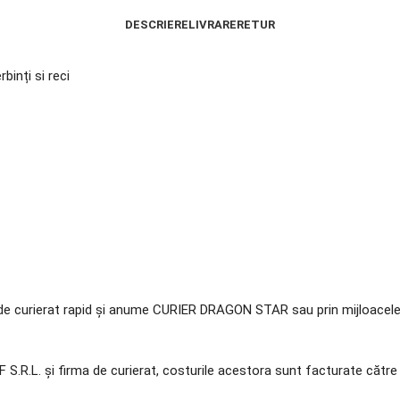
DESCRIERE
LIVRARE
RETUR
binți si reci
ăți de curierat rapid și anume CURIER DRAGON STAR sau prin mijloacel
KOFF S.R.L. și firma de curierat, costurile acestora sunt facturate c