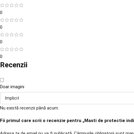
0
0
0
0
Recenzii
Doar imagini
Nu există recenzii până acum.
Fii primul care scrii o recenzie pentru „Masti de protectie indi
Adresa ta de email nu va fi publicată.
Câmpurile obligatorii sunt ma