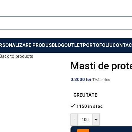
RSONALIZARE PRODUS
BLOG
OUTLET
PORTOFOLIU
CONTAC
Back to products
Masti de prote
0.3000
lei
TVA inclus
GREUTATE
1150 în stoc
-
+