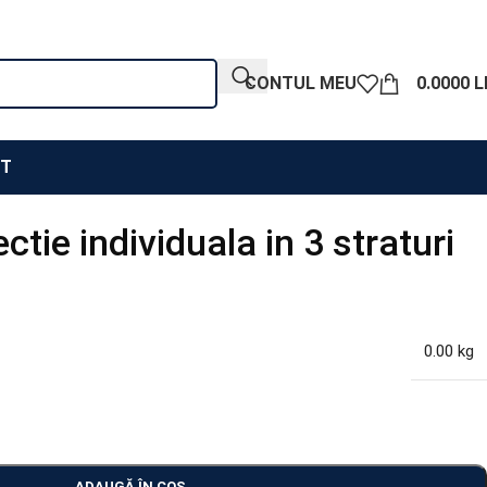
CONTUL MEU
0.0000
L
T
ctie individuala in 3 straturi
0.00 kg
ADAUGĂ ÎN COȘ