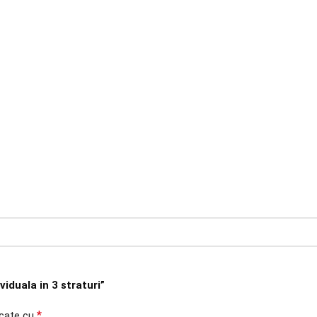
viduala in 3 straturi”
*
rcate cu