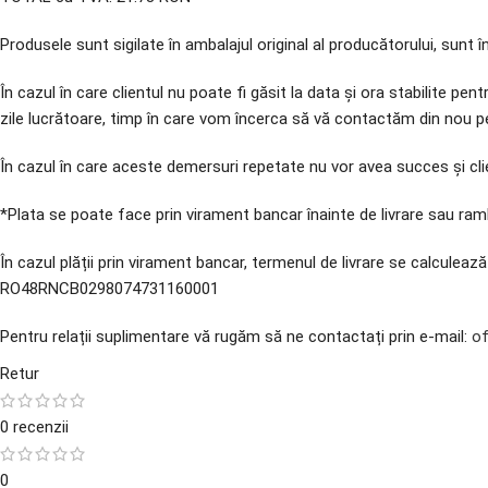
Produsele sunt sigilate în ambalajul original al producătorului, sunt 
În cazul în care clientul nu poate fi găsit la data și ora stabilite pen
zile lucrătoare, timp în care vom încerca să vă contactăm din nou pen
În cazul în care aceste demersuri repetate nu vor avea succes și cli
*Plata se poate face prin virament bancar înainte de livrare sau rambu
În cazul plății prin virament bancar, termenul de livrare se calculea
RO48RNCB0298074731160001
Pentru relații suplimentare vă rugăm să ne contactați prin e-mail:
of
Retur
0 recenzii
0