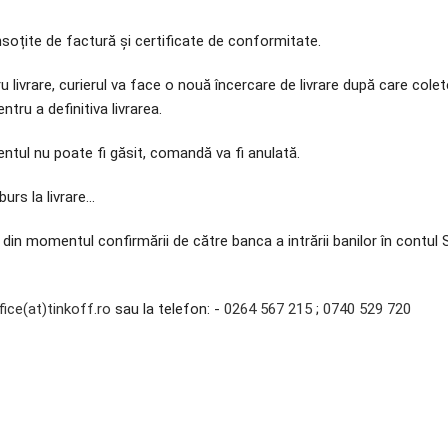
însoțite de factură și certificate de conformitate.
tru livrare, curierul va face o nouă încercare de livrare după care colet
tru a definitiva livrarea.
entul nu poate fi găsit, comandă va fi anulată.
rs la livrare...
ză din momentul confirmării de către banca a intrării banilor în cont
fice(at)tinkoff.ro
sau la telefon: -
0264 567 215
;
0740 529 720