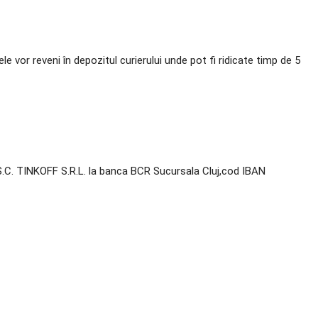
ele vor reveni în depozitul curierului unde pot fi ridicate timp de 5
ul S.C. TINKOFF S.R.L. la banca BCR Sucursala Cluj,cod IBAN