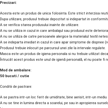
Precizari:
Acesta este un produs de unica folosinta. Este strict interzisa reuti
Dupa utilizare, produsul trebuie depozitat si indepartat in conformita
A se verifica starea produsului inainte de utilizare.
A nu se utiliza in cazul in care ambalajul sau produsul este deteriora
A nu se utiliza de catre persoanele alergice la materialul textil netes
A se indeparta imediat in cazul in care apar simptome de dispnee (re
Produsul trebuie inlocuit pe parcursul unei zile la intervale regulate.
Masca este un produs de igiena personala si nu trebuie utilizat dec
Întrucât acest produs este unul de igienă personală, el nu poate fi r
Mod de ambalare:
50 bucati / cutie
Conditii de pastrare:
A se pastra intr-un loc ferit de umiditate, bine aerisit, intr-un mediu 
A nu se tine in lumina directa a soarelui, pe sau in apropierea sursel