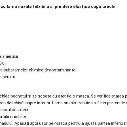
, cu lama nazala felxibila si prindere elastica dupa urechi
 a aerului.
lui.
si a substantelor chimice decontaminante.
 aerului.
schide pachetul si se scoate cu atentie o masca. Se verifica starea p
cea deschisă inspre interior. Lama nazala trebuie sa fie in partea de 
riorul acesteia.
atele urechilor.
asului. Apasati apoi usor pe masca pentru a ajusta partea inferioara