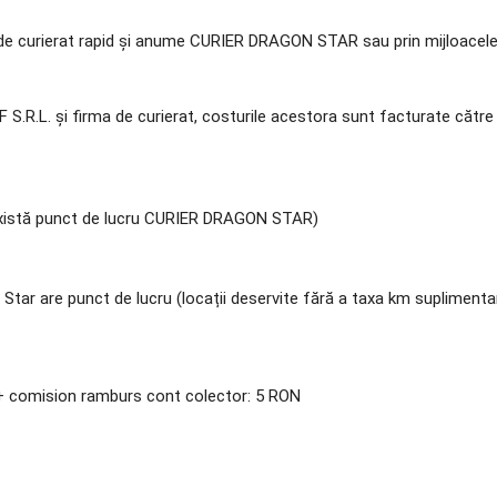
ăți de curierat rapid și anume CURIER DRAGON STAR sau prin mijloacel
KOFF S.R.L. și firma de curierat, costurile acestora sunt facturate c
 există punct de lucru CURIER DRAGON STAR)
Star are punct de lucru (locații deservite fără a taxa km suplimentari
+ comision ramburs cont colector: 5 RON