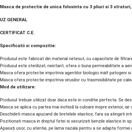
Masca de protectie de unica folosinta cu 3 pliuri si 3 straturi
UZ GENERAL
CERTIFICAT C.E.
Specificatii si compozitie:
Produsul este fabricat din material netesut, cu capacitate de filtrare
Produsul este sterilizat, neiritant, ofera o buna permeabilitate a aeru
Masca ofera protectie impotriva agentilor biologici inalt patogeni 
Masca ofera protectie impotriva virusilor cu trasmisibilitate pe calea
Mod de utilizare:
Produsul trebuie utilizat doar daca este in conditie perfecta. Se de
Masca se aplica cu partea mai inchisă la culoare inspre exterior, iar 
Deschideti masca apucand de bretelele elastice, fara sa atingeti inte
Pozitionati masca in dreptul fetei si securizati benzile elastice in sp
Apasați usor, cu atentie, pe lama nazala pentru a se adapta formei n