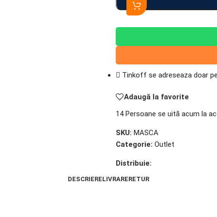
Tinkoff se adreseaza doar per
Adaugă la favorite
14
Persoane se uită acum la ac
SKU:
MASCA
Categorie:
Outlet
Distribuie:
DESCRIERE
LIVRARE
RETUR