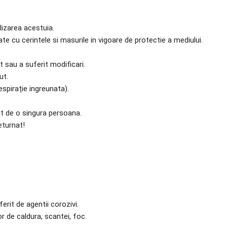
lizarea acestuia.
te cu cerintele si masurile in vigoare de protectie a mediului.
t sau a suferit modificari.
ut.
spirație ingreunata).
at de o singura persoana.
eturnat!
ferit de agentii corozivi.
or de caldura, scantei, foc.