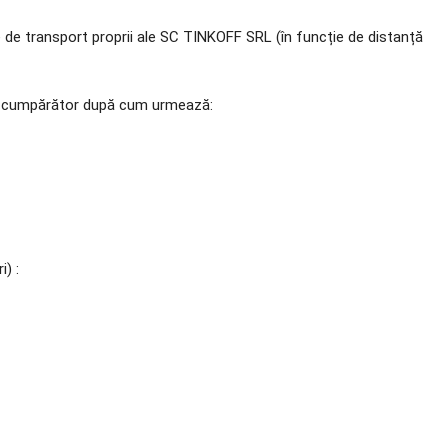
e de transport proprii ale SC TINKOFF SRL (în funcție de distanță
ătre cumpărător după cum urmează:
) :