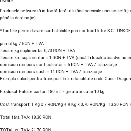
Livrare
Produsele se livrează în toată țară utilizând serviciile unei societ
până la destinație) .
*Tarifele pentru livrare sunt stabilite prin contract între S.C. TIN
primul kg 7 RON + TVA
fiecare kg suplimentar 0,70 RON + TVA
fiecare km suplimentar = 1 RON + TVA (dacă în localitatea dvs nu
comision ramburs cont colector = 5 RON + TVA / tranzacție
comision ramburs cash = 11 RON + TVA / tranzacție
Exemplu calcul pentru transport într-o localitate unde Curier Dragon 
Produsul: Pahare carton 180 ml. - greutate cutie 10 kg.
Cost transport: 1 Kg x 7 RON/Kg + 9 Kg x 0,70 RON/Kg =13.30 RON 
Total fără TVA: 18.30 RON
TOTAL cu TVA: 21.78 RON