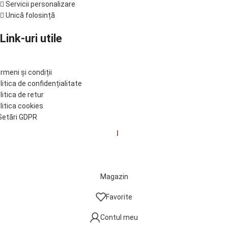
Servicii personalizare
Unică folosință
Link-uri utile
rmeni și condiții
litica de confidențialitate
litica de retur
litica cookies
etări GDPR
© Tinkoff 2017-2025. Developed by
I
MCreative.ro
Magazin
Favorite
Contul meu