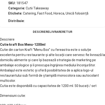
SKU:
181547
Categorie:
Cutii Takeaway
Etichete:
Catering
,
Fast Food
,
Horeca
,
Unică folosință
Distribuie:
DESCRIERE
LIVRARE
RETUR
Descriere
Cutie kraft Box Menu-1200ml
Cutie din carton Kraft “Menu Box” cu fereastra este o soluție
excelenta pentru restaurante și alte locații care servesc fie livrează la
domiciliu alimente și care își bazează strategia de marketing pe
ambalaje ecologice și îi preocupa îngrijirea mediului înconjurător.
Ambalajul este estetic și oferă posibilitatea de a aplica logo-ul
restaurantului sub formă de ștampilă monocolora sau autocolant
multicolor.
Cutia este disponibilă cu capacitatea de 1200 ml. 50 bucați / set
Dimensiuni cutie: