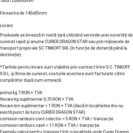
180x120xH50mm
Fereastra de 140x85mm
Livrare
Produsele se livrează în toată țară utilizând serviciile unei societăți de
curierat rapid și anume CURIER DRAGON STAR sau prin mijloacele de
transport proprii ale SC TINKOFF SRL (în funcție de distanță până la
destinație) .
*Tarifele pentru livrare sunt stabilite prin contract între S.C. TINKOFF
S.R.L. și firma de curierat, costurile acestora sunt facturate către
cumpărător după cum urmează:
primul kg 7 RON + TVA
fiecare kg suplimentar 0,70 RON + TVA
fiecare km suplimentar = 1 RON + TVA (dacă în localitatea dvs nu
există punct de lucru CURIER DRAGON STAR)
comision ramburs cont colector = 5 RON + TVA / tranzacție
comision ramburs cash = 11 RON + TVA / tranzacție
Exemplu calcul pentru transport într-o localitate unde Curier Dragon