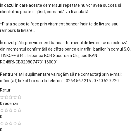
În cazul în care aceste demersuri repetate nu vor avea succes și
clientul nu poate fi găsit, comandă va fi anulată.
*Plata se poate face prin virament bancar înainte de livrare sau
ramburs la livrare...
În cazul plății prin virament bancar, termenul de livrare se calculează
din momentul confirmării de către banca a intrării banilor în contul S.C.
TINKOFF S.R.L. la banca BCR Sucursala Cluj,cod IBAN
RO48RNCB0298074731160001
Pentru relații suplimentare vă rugăm să ne contactați prin e-mail:
office(at)tinkoff.ro
sau la telefon: -
0264 567 215
;
0740 529 720
Retur
0 recenzii
0
0