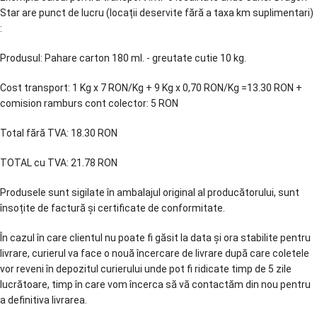
Star are punct de lucru (locații deservite fără a taxa km suplimentari)
:
Produsul: Pahare carton 180 ml. - greutate cutie 10 kg.
Cost transport: 1 Kg x 7 RON/Kg + 9 Kg x 0,70 RON/Kg =13.30 RON +
comision ramburs cont colector: 5 RON
Total fără TVA: 18.30 RON
TOTAL cu TVA: 21.78 RON
Produsele sunt sigilate în ambalajul original al producătorului, sunt
însoțite de factură și certificate de conformitate.
În cazul în care clientul nu poate fi găsit la data și ora stabilite pentru
livrare, curierul va face o nouă încercare de livrare după care coletele
vor reveni în depozitul curierului unde pot fi ridicate timp de 5 zile
lucrătoare, timp în care vom încerca să vă contactăm din nou pentru
a definitiva livrarea.